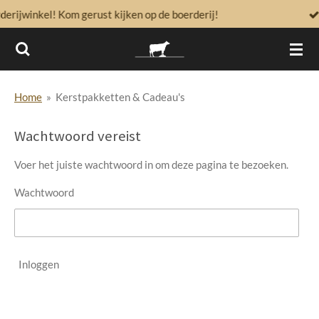
m gerust kijken op de boerderij!
Cadeau? We pa
Ga
direct
naar
de
hoofdinhoud
Home
»
Kerstpakketten & Cadeau's
Wachtwoord vereist
Voer het juiste wachtwoord in om deze pagina te bezoeken.
Wachtwoord
Inloggen