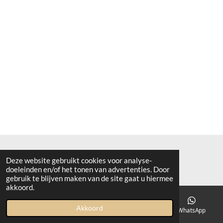
Deze website gebruikt cookies voor analyse-
© 2019 - 2026 Bronckhorster Beef
doeleinden en/of het tonen van advertenties. Door
gebruik te blijven maken van de site gaat u hiermee
akkoord.
Akkoord
E-mailadres
Kaart
Instagram
WhatsApp