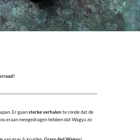
orraad!
apan. Er gaan
sterke verhalen
te ronde dat de
 zou eraan meegedragen hebben dat Wagyu zo
en
van gras & kruiden.
Grass-fed Wagyu
!