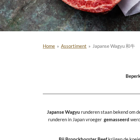
Home
»
Assortiment
»
Japanse Wagyu 和牛
Beperk
Japanse
Wagyu
runderen staan bekend om d
runderen in Japan vroeger
gemasseerd
werd
Bij Bronckhorster Beef
krijgen de koei