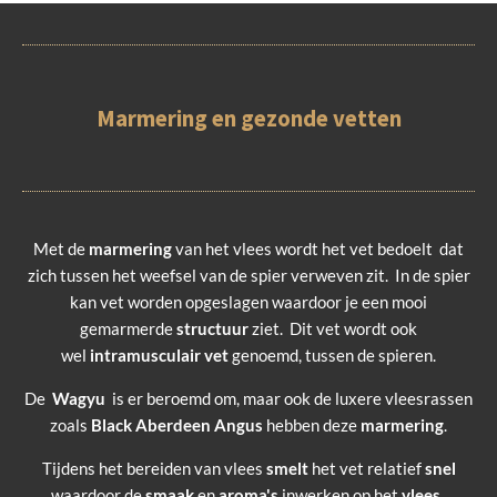
Marmering en gezonde vetten
Met de
marmering
van het vlees wordt het vet bedoelt dat
zich tussen het weefsel van de spier verweven zit. In de spier
kan vet worden opgeslagen waardoor je een mooi
gemarmerde
structuur
ziet. Dit vet wordt ook
wel
intramusculair vet
genoemd, tussen de spieren.
De
Wagyu
is er beroemd om, maar ook de luxere vleesrassen
zoals
Black Aberdeen Angus
hebben deze
marmering
.
Tijdens het bereiden van vlees
smelt
het vet relatief
snel
waardoor de
smaak
en
aroma's
inwerken op het
vlees
.