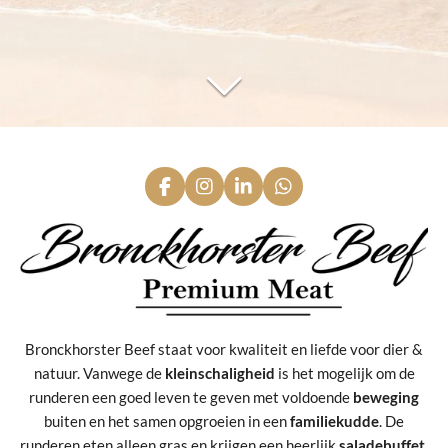
F
I
L
W
a
n
i
h
c
s
n
a
e
t
k
t
b
a
e
s
o
g
d
A
o
r
I
p
k
a
n
p
m
Bronckhorster Beef staat voor kwaliteit en liefde voor dier &
natuur. Vanwege de
kleinschaligheid
is het mogelijk om de
runderen een goed leven te geven met voldoende
beweging
buiten en het samen opgroeien in een
familiekudde
. De
runderen eten alleen gras en krijgen een heerlijk
saladebuffet
.