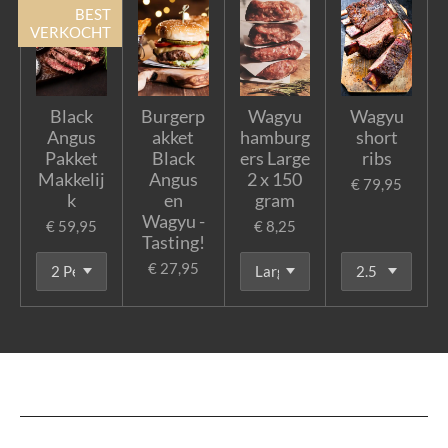
BEST
VERKOCHT
Black
Burgerp
Wagyu
Wagyu
Angus
akket
hamburg
short
Pakket
Black
ers Large
ribs
Makkelij
Angus
2 x 150
€ 79,95
k
en
gram
Wagyu -
€ 59,95
€ 8,25
Tasting!
€ 27,95