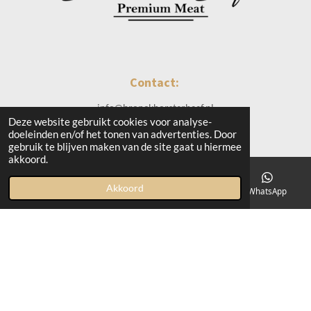
Contact:
info@bronckhorsterbeef.nl
Deze website gebruikt cookies voor analyse-
Everhardinkweg 2 - Zelhem
doeleinden en/of het tonen van advertenties. Door
gebruik te blijven maken van de site gaat u hiermee
akkoord.
Openingstijden:
Akkoord
E-mailadres
Kaart
Instagram
WhatsApp
Vrijdag 13:00 - 17:00 uur
Zaterdag 10:00 - 17:00 uur
F
I
a
n
© 2019 - 2026 Bronckhorster Beef
c
s