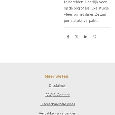
te bereiden. Heerlijk voor
op de bbq of als luxe stukje
vlees bij het diner. Ze zijn
per 2 stuks verpakt.
D
D
S
D
e
e
h
e
l
e
a
l
e
l
r
e
n
e
n
Meer weten:
Disclaimer
FAQ & Contact
Traceerbaarheid vlees
Verpakken & verzenden