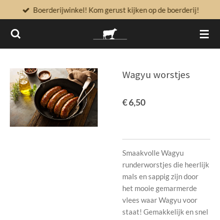
Boerderijwinkel! Kom gerust kijken op de boerderij!
Ga
direct
naar
de
hoofdinhoud
Wagyu worstjes
€ 6,50
Smaakvolle Wagyu
runderworstjes die heerlijk
mals en sappig zijn door
het mooie gemarmerde
vlees waar Wagyu voor
staat! Gemakkelijk en snel