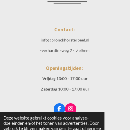
Contact:
info@bronckhorsterbeef.nl
Everhardinkweg 2 - Zelhem
Openingstijden:
Vrijdag 13:00 - 17:00 uur
Zaterdag 10:00 - 17:00 uur
F
I
a
n
Deze website gebruikt cookies voor analyse-
© 2019 - 2026 Bronckhorster Beef
c
s
doeleinden en/of het tonen van advertenties. Door
e
t
gebruik te blijven maken van de site gaat u hiermee