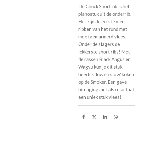
De Chuck Short rib is het
pianostuk uit de onderrib.
Het zijn de eerste vier
ribben van het rund met
mooi gemarmerd vlees.
Onder de slagers de
lekkerste short ribs! Met
de rassen Black Angus en
Wagyu kun je dit stuk
heerlijk 'low en slow' koken
op de Smoker. Een gave
uitdaging met als resultaat
een uniek stuk vlees!
D
D
S
D
e
e
h
e
l
e
a
l
e
l
r
e
n
e
n