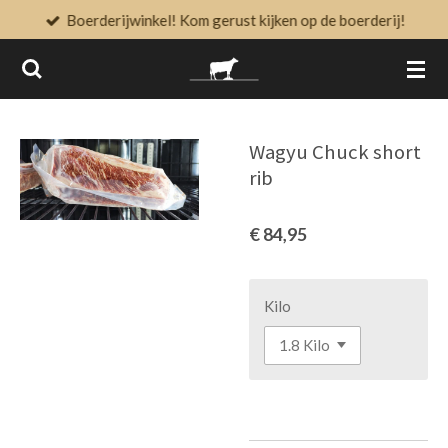
Boerderijwinkel! Kom gerust kijken op de boerderij!
Ga
direct
naar
de
hoofdinhoud
Wagyu Chuck short
rib
€ 84,95
Kilo