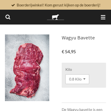
Boerderijwinkel! Kom gerust kijken op de boerderij!
Ga
direct
naar
de
hoofdinhoud
Wagyu Bavette
€ 54,95
Kilo
De Wagyu bavette is een