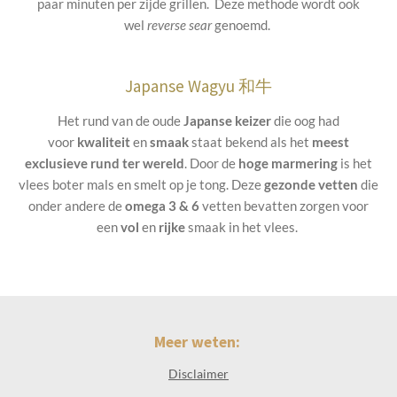
paar minuten per zijde grillen. Deze methode wordt ook
wel
reverse sear
genoemd.
Japanse Wagyu 和牛
Het rund van de oude
Japanse keizer
die oog had
voor
kwaliteit
en
smaak
staat bekend als het
meest
exclusieve rund ter wereld
. Door de
hoge
marmering
is het
vlees boter mals en smelt op je tong. Deze
gezonde vetten
die
onder andere de
omega 3 & 6
vetten bevatten zorgen voor
een
vol
en
rijke
smaak in het vlees.
Meer weten:
Disclaimer