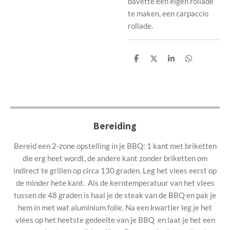
bavette een eigen rollade
te maken, een carpaccio
rollade.
D
D
S
D
e
e
h
e
l
e
a
l
e
l
r
e
n
e
n
Bereiding
Bereid een 2-zone opstelling in je BBQ: 1 kant met briketten
die erg heet wordt, de andere kant zonder briketten om
indirect te grillen op circa 130 graden. Leg het vlees eerst op
de minder hete kant. Als de kerntemperatuur van het vlees
tussen de 48 graden is haal je de steak van de BBQ en pak je
hem in met wat aluminium folie. Na een kwartier leg je het
vlees op het heetste gedeelte van je BBQ en laat je het een