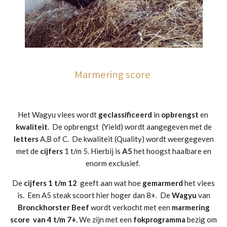
Marmering score
Het Wagyu vlees wordt
geclassificeerd
in
opbrengst
en
kwaliteit
. De opbrengst (Yield) wordt aangegeven met de
letters
A,B of C. De kwaliteit (Quality) wordt weergegeven
met de
cijfers
1 t/m 5. Hierbij is
A5
het hoogst haalbare en
enorm exclusief.
De
cijfers
1 t/m 12
geeft aan wat hoe
gemarmerd
het vlees
is. Een A5 steak scoort hier hoger dan 8+. De
Wagyu
van
Bronckhorster
Beef
wordt verkocht met een
marmering
score van 4 t/m 7+
. We zijn met een
fokprogramma
bezig om