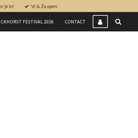
 je in!
Vr & Za open
CKHORST FESTIVAL 2026
CONTACT