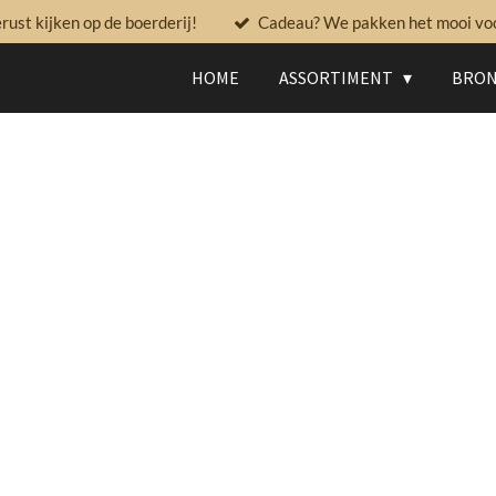
ust kijken op de boerderij!
Cadeau? We pakken het mooi voor
HOME
ASSORTIMENT
BRON