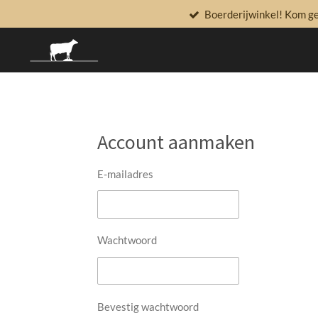
Boerderijwinkel! Kom ger
Ga
direct
naar
de
hoofdinhoud
Account aanmaken
E-mailadres
Wachtwoord
Bevestig wachtwoord