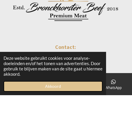
Contact:
info@bronckhorsterbeef.nl
Deze website gebruikt cookies voor analyse-
doeleinden en/of het tonen van advertenties. Door
Everhardinkweg 2 - Zelhem
gebruik te blijven maken van de site gaat u hiermee
akkoord.
Openingstijden:
Akkoord
E-mailadres
Kaart
Instagram
WhatsApp
Vrijdag 13:00 - 17:00 uur
Zaterdag 10:00 - 17:00 uur
F
I