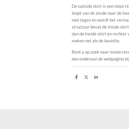
De outside skirt is een mooi s
loopt van de zesde naar de twa
niet tegen en wordt het verma
structuur bevat de Inside skir
dan de Inside skirt en rechter
maken net als de bavette.
Bent u op zoek naar mooie rec
dan onderaan de webpagina bij 
D
D
S
e
e
h
l
e
a
e
l
r
n
e