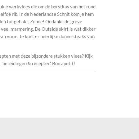
tukje werkvlees die om de borstkas van het rund
alfde rib. In de Nederlandse Schnit kom je hem
len tot gehakt, Zonde! Ondanks de grove
t veel marmering. De Outside skirt is wat dikker
 van vorm. Je kunt er heerlijke dunne steaks van
epten met deze bijzondere stukken vlees? Kijk
'bereidingen & recepten'. Bon apetit!