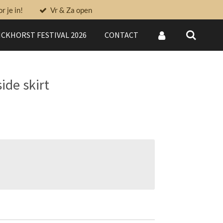
 je in!
Vr & Za open
CKHORST FESTIVAL 2026
CONTACT
ide skirt