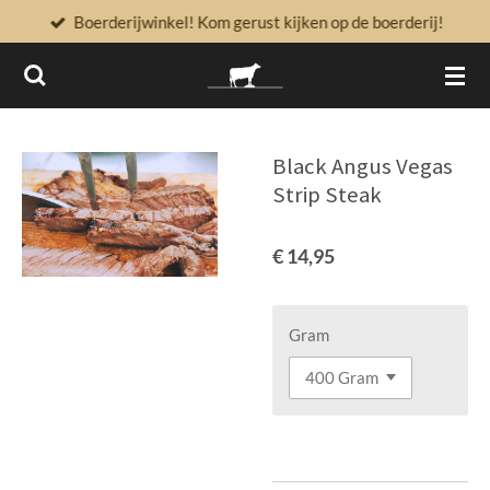
Boerderijwinkel! Kom gerust kijken op de boerderij!
Ga
direct
naar
de
hoofdinhoud
Black Angus Vegas
Strip Steak
€ 14,95
Gram