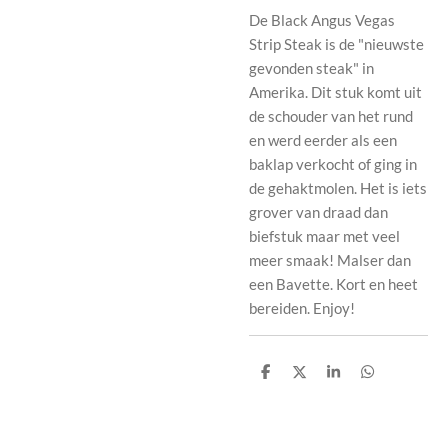
De Black Angus Vegas
Strip Steak is de "nieuwste
gevonden steak" in
Amerika. Dit stuk komt uit
de schouder van het rund
en werd eerder als een
baklap verkocht of ging in
de gehaktmolen. Het is iets
grover van draad dan
biefstuk maar met veel
meer smaak! Malser dan
een Bavette. Kort en heet
bereiden. Enjoy!
D
D
S
D
e
e
h
e
l
e
a
l
e
l
r
e
n
e
n