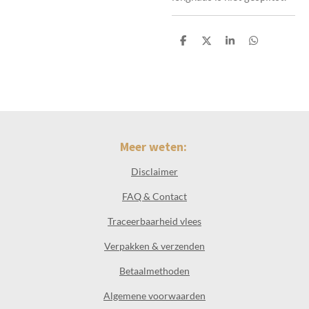
D
D
S
D
e
e
h
e
l
e
a
l
e
l
r
e
n
e
n
Meer weten:
Disclaimer
FAQ & Contact
Traceerbaarheid vlees
Verpakken & verzenden
Betaalmethoden
Algemene voorwaarden