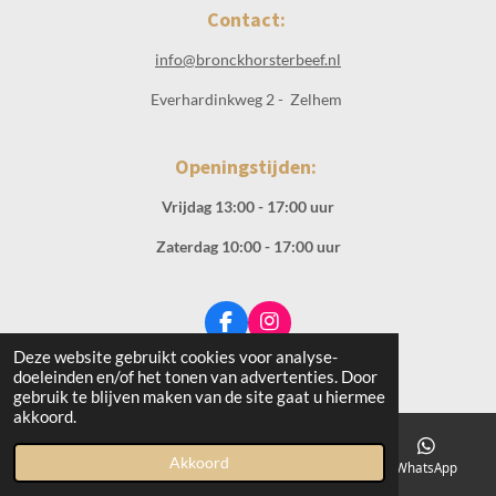
Contact:
info@bronckhorsterbeef.nl
Everhardinkweg 2 - Zelhem
Openingstijden:
Vrijdag 13:00 - 17:00 uur
Zaterdag 10:00 - 17:00 uur
F
I
a
n
Deze website gebruikt cookies voor analyse-
© 2019 - 2026 Bronckhorster Beef
c
s
doeleinden en/of het tonen van advertenties. Door
e
t
gebruik te blijven maken van de site gaat u hiermee
b
a
akkoord.
o
g
o
r
Akkoord
E-mailadres
Kaart
Instagram
WhatsApp
k
a
m