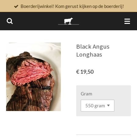
Boerderijwinkel! Kom gerust kijken op de boerderij!
Ga
direct
naar
de
hoofdinhoud
Black Angus
Longhaas
€ 19,50
Gram