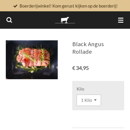
Boerderijwinkel! Kom gerust kijken op de boerderij!
Ga
direct
naar
de
hoofdinhoud
Black Angus
Rollade
€ 34,95
Kilo