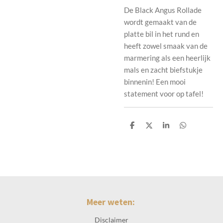
De Black Angus Rollade
wordt gemaakt van de
platte bil in het rund en
heeft zowel smaak van de
marmering als een heerlijk
mals en zacht biefstukje
binnenin! Een mooi
statement voor op tafel!
D
D
S
D
e
e
h
e
l
e
a
l
e
l
r
e
n
e
n
Meer weten:
Disclaimer