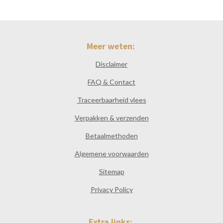
n
e
n
Meer weten:
Disclaimer
FAQ & Contact
Traceerbaarheid vlees
Verpakken & verzenden
Betaalmethoden
Algemene voorwaarden
Sitemap
Privacy Policy
Extra links: