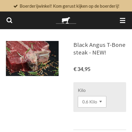
Boerderijwinkel! Kom gerust kijken op de boerderij!
Ga
direct
naar
de
hoofdinhoud
Black Angus T-Bone
steak - NEW!
€ 34,95
Kilo