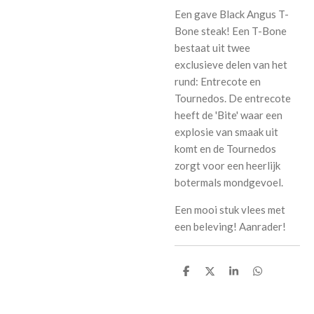
Een gave Black Angus T-
Bone steak! Een T-Bone
bestaat uit twee
exclusieve delen van het
rund: Entrecote en
Tournedos. De entrecote
heeft de 'Bite' waar een
explosie van smaak uit
komt en de Tournedos
zorgt voor een heerlijk
botermals mondgevoel.
Een mooi stuk vlees met
een beleving! Aanrader!
D
D
S
D
e
e
h
e
l
e
a
l
e
l
r
e