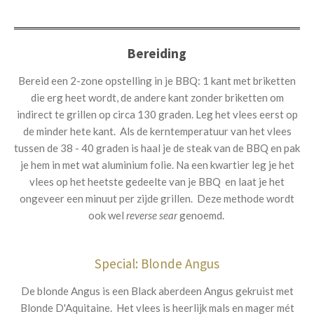
n
e
n
Bereiding
Bereid een 2-zone opstelling in je BBQ: 1 kant met briketten
die erg heet wordt, de andere kant zonder briketten om
indirect te grillen op circa 130 graden. Leg het vlees eerst op
de minder hete kant. Als de kerntemperatuur van het vlees
tussen de 38 - 40 graden is haal je de steak van de BBQ en pak
je hem in met wat aluminium folie. Na een kwartier leg je het
vlees op het heetste gedeelte van je BBQ en laat je het
ongeveer een minuut per zijde grillen. Deze methode wordt
ook wel
reverse sear
genoemd.
Special: Blonde Angus
De blonde Angus is een Black aberdeen Angus gekruist met
Blonde D'Aquitaine. Het vlees is heerlijk mals en mager mét