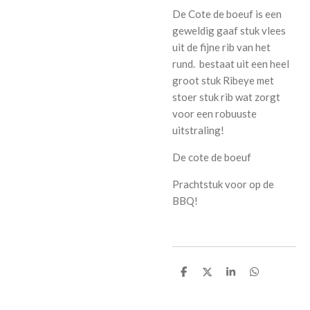
De Cote de boeuf is een
geweldig gaaf stuk vlees
uit de fijne rib van het
rund. bestaat uit een heel
groot stuk Ribeye met
stoer stuk rib wat zorgt
voor een robuuste
uitstraling!
De cote de boeuf
Prachtstuk voor op de
BBQ!
D
D
S
D
e
e
h
e
l
e
a
l
e
l
r
e