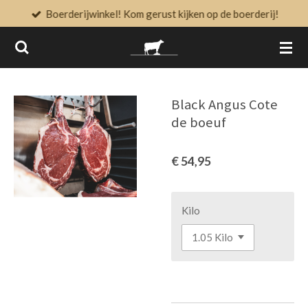
Boerderijwinkel! Kom gerust kijken op de boerderij!
Ga
direct
naar
de
hoofdinhoud
Black Angus Cote
de boeuf
€ 54,95
Kilo