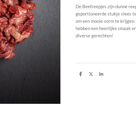
De Beefreepjes zijn dunne ree
geportioneerde stukje vlees te
om een mooie vorm te krijgen. 
hebben een heerlijke smaak en 
diverse gerechten!
D
D
S
e
e
h
l
e
a
e
l
r
n
e