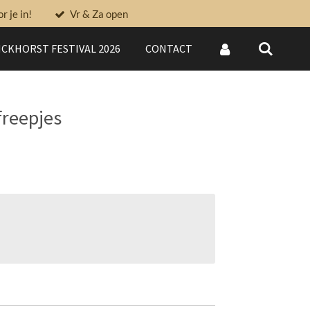
 je in!
Vr & Za open
CKHORST FESTIVAL 2026
CONTACT
freepjes