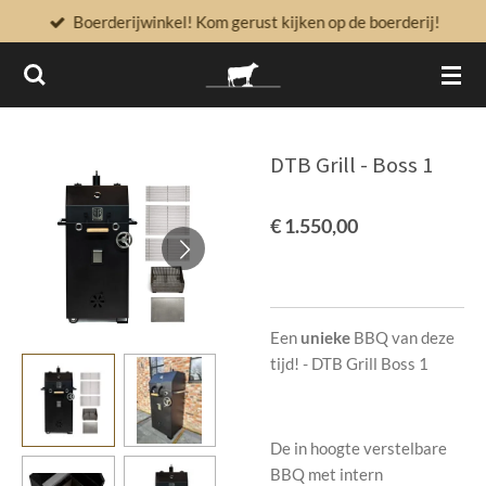
Boerderijwinkel! Kom gerust kijken op de boerderij!
Ga
direct
naar
de
hoofdinhoud
DTB Grill - Boss 1
€ 1.550,00
Een
unieke
BBQ van deze
tijd! - DTB Grill Boss 1
De in hoogte verstelbare
BBQ met intern