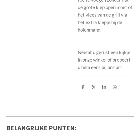
de grote klep open moet of
het vlees van de grill via
het extra klepje bij de
kolenmand.
Neemt u gerust een kijkje
in onze winkel of probeert
u hem eens bij ons uit!
D
D
S
D
e
e
h
e
l
e
a
l
e
l
r
e
n
e
n
BELANGRIJKE PUNTEN: